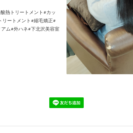
善#酸熱トリートメント#カッ
トリートメント#縮毛矯正#
ィアム#外ハネ#下北沢美容室