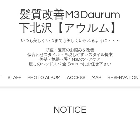
髪質改善M3Daurum
下北沢【アウルム】
いつも美しく いつまでも美しくいられるように・・・
頭皮・髪質のお悩みを改善
似合わせスタイル・再現しやすいスタイル提案
美髪・艶髪へ導くM3Dのヘアケア
癒しのヘッドスパ 全てaurumにお任せ下さい
T
STAFF
PHOTO ALBUM
ACCESS
MAP
RESERVATION
NOTICE