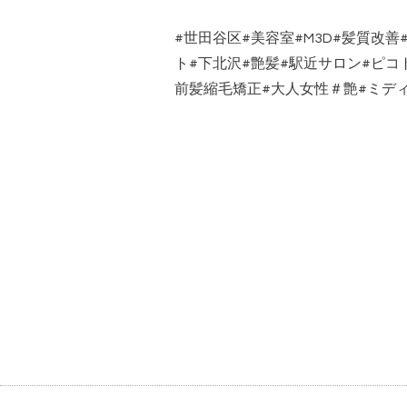
#世田谷区#美容室#M3D#髪質改
ト#下北沢#艶髪#駅近サロン#ピコ
前髪縮毛矯正#大人女性＃艶#ミデ