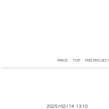
PRICE
TOP
M3D PROJEC
2025
02
14 13:10
/
/