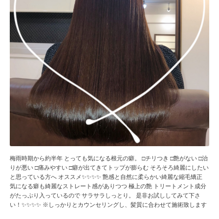
梅雨時期から約半年 とっても気になる根元の癖。 □チリつき □艶がない □治
りが悪い □痛みやすい □癖が出てきてトップが膨らむ そろそろ綺麗にしたい
と思っている方へ オススメ✨✨✨✨ 艶感と自然に柔らかい綺麗な縮毛矯正
気になる癖も綺麗なストレート感がありつつ 極上の艶 トリートメント成分
がたっぷり入っているので サラサラしっとり。 是非お試ししてみて下さ
い！✨✨✨✨ ※しっかりとカウンセリングし、髪質に合わせて施術致します