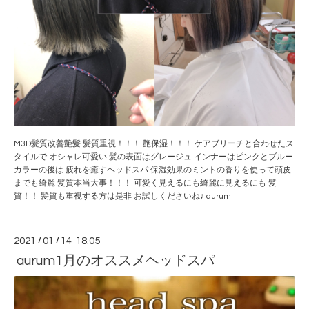
M3D髪質改善艶髪 髪質重視！！！ 艶保湿！！！ ケアブリーチと合わせたス
タイルで オシャレ可愛い 髪の表面はグレージュ インナーはピンクとブルー
カラーの後は 疲れを癒すヘッドスパ 保湿効果のミントの香りを使って頭皮
までも綺麗 髪質本当大事！！！ 可愛く見えるにも綺麗に見えるにも 髪
質！！ 髪質も重視する方は是非 お試しくださいね♪ aurum
2021
/
01
/
14 18:05
aurum1月のオススメヘッドスパ