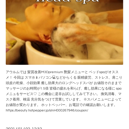
アウルムでは 髪質改善M3Dpremium 艶髪メニューと ベッドspaがオスス
メ！ 今回は スマホ📱パソコン💻などからくる 眼精疲労、ストレス、肩こり
頭皮の乾燥、小顔効果 癒し効果大のロングヘッドスパが お値段そのままで
マッサージのお時間が1.5倍 皆様の疲れを和らげ、癒し効果になる様に spa
メニュをサービス♡ この機会に是非お試ししてみて下さい。 換気消毒、マ
スク着用、検温 充分気をつけて営業しています。 ※スパメニューによって
お値段が変わります。 ホットペッパー、お電話での確認お願いします。
https://beauty.hotpepper.jp/slnH000267946/coupon/
/
/