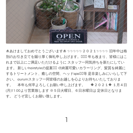
🎍あけましておめでとうございます🎍 ✨✨✨✨✨２０２１✨✨✨✨ 旧年中は格
別のお引き立てを賜り厚く御礼申し上げます。🙇‍♀️✨ 年も改まり、皆様にはこ
れまで以上にご満足いただけるように スタッフ一同気持ちを新たにしてい
ます。 新しいhairstyleの提案💇‍♀️ 🎨綺麗可愛いカラーリング、髪質を綺麗に
するトリートメント、癒しの空間、ヘッドspa💆‍♀️等 是非楽しみにいらして下
さい。 aurumスタッフ一同皆様のお越しを心よりお待ちいたしておりま
す。 本年も何卒よろしくお願い申し上げます。 🔶２０２１🔶 １月４日
(月)11:00より営業致します ※５日火曜日、６日水曜日は 定休日となりま
す。 どうぞ宜しくお願い致します。
1