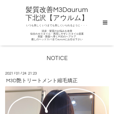
髪質改善M3Daurum
下北沢【アウルム】
いつも美しく いつまでも美しくいられるように・・・
頭皮・髪質のお悩みを改善
似合わせスタイル・再現しやすいスタイル提案
美髪・艶髪へ導くM3Dのヘアケア
癒しのヘッドスパ 全てaurumにお任せ下さい
NOTICE
2021
/
01
/
24 21:23
M3D艶トリートメント縮毛矯正