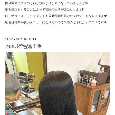
雨や湿気でクセのうねりや広がりが気になっていませんか😥
縮毛矯正をすることによって普段の生活が楽になります‼️
M3Dカラー＆トリートメントも同時施術可能なので時短にもなりますよ❤️
縮毛は時間が長いメニューになりますので早めのご予約がオススメです🌟
2026
/
06
/
04 13:08
M3D縮毛矯正🌟