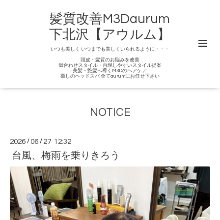
髪質改善M3Daurum
下北沢【アウルム】
いつも美しく いつまでも美しくいられるように・・・
頭皮・髪質のお悩みを改善
似合わせスタイル・再現しやすいスタイル提案
美髪・艶髪へ導くM3Dのヘアケア
癒しのヘッドスパ 全てaurumにお任せ下さい
NOTICE
2026
/
06
/
27 12:32
台風、梅雨を乗りきろう