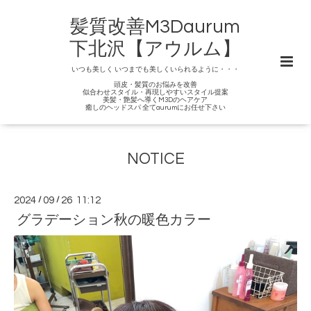
髪質改善M3Daurum
下北沢【アウルム】
いつも美しく いつまでも美しくいられるように・・・
頭皮・髪質のお悩みを改善
似合わせスタイル・再現しやすいスタイル提案
美髪・艶髪へ導くM3Dのヘアケア
癒しのヘッドスパ 全てaurumにお任せ下さい
NOTICE
2024
/
09
/
26 11:12
グラデーション秋の暖色カラー