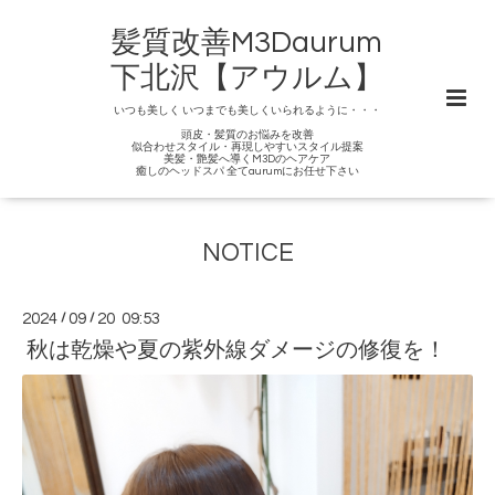
髪質改善M3Daurum
下北沢【アウルム】
いつも美しく いつまでも美しくいられるように・・・
頭皮・髪質のお悩みを改善
似合わせスタイル・再現しやすいスタイル提案
美髪・艶髪へ導くM3Dのヘアケア
癒しのヘッドスパ 全てaurumにお任せ下さい
NOTICE
2024
/
09
/
20 09:53
秋は乾燥や夏の紫外線ダメージの修復を！