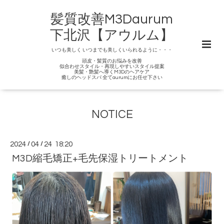
髪質改善M3Daurum
下北沢【アウルム】
いつも美しく いつまでも美しくいられるように・・・
頭皮・髪質のお悩みを改善
似合わせスタイル・再現しやすいスタイル提案
美髪・艶髪へ導くM3Dのヘアケア
癒しのヘッドスパ 全てaurumにお任せ下さい
NOTICE
2024
/
04
/
24 18:20
M3D縮毛矯正+毛先保湿トリートメント