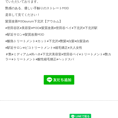
ていただいております。
艶感のある、優しい手触りのストレートM3D
是非して見てください！
髪質改善M3Daurum下北沢【アウルム】
#世田谷区#美容室#M3D#髪質改善#世田谷ペイ#下北沢#下北沢駅
#駅近サロン#髪質改善M3D
#酸熱トリートメント#カット#下北沢#艶髪#白髪#白髪染め
#駅近サロン#ピコトリートメント#縮毛矯正#大人女性
＃艶#ミディアム#外ハネ#下北沢美容室#世田谷ペイ#トリートメント#艶カ
ラー#トリートメント#酸性縮毛矯正#ヘッドスパ