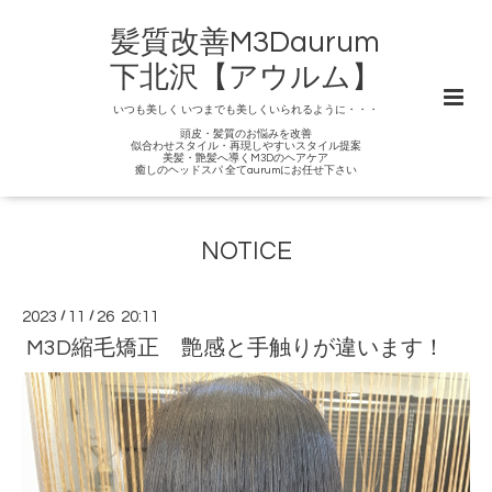
髪質改善M3Daurum
下北沢【アウルム】
いつも美しく いつまでも美しくいられるように・・・
頭皮・髪質のお悩みを改善
似合わせスタイル・再現しやすいスタイル提案
美髪・艶髪へ導くM3Dのヘアケア
癒しのヘッドスパ 全てaurumにお任せ下さい
NOTICE
2023
/
11
/
26 20:11
M3D縮毛矯正 艶感と手触りが違います！