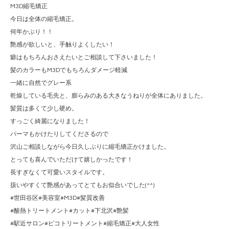
M3D縮毛矯正
今日は全体の縮毛矯正。
何年かぶり！！
艶感が欲しいと、手触りよくしたい！
癖はもちろんおさえたいとご相談して下さいました！
髪のカラーもM3Dでもちろんダメージ軽減
一緒に自然でグレー系
乾燥している毛先と、膨らみのある大きなうねりが全体にありました。
髪質は多くて少し硬め。
すっごく綺麗になりました！
パーマもかけたりしてくださるので
沢山ご相談しながら今日久しぶりに縮毛矯正かけました。
とっても喜んでいただけて嬉しかったです！
長すぎなくて可愛いスタイルです。
扱いやすくて艶感があってとてもお似合いでした(^^)
#世田谷区#美容室#M3D#髪質改善
#酸熱トリートメント#カット#下北沢#艶髪
#駅近サロン#ピコトリートメント#縮毛矯正#大人女性