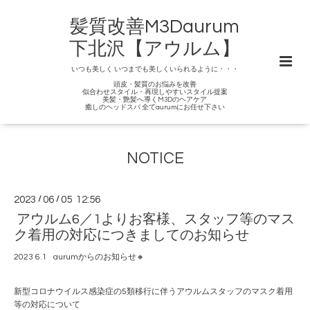
髪質改善M3Daurum
下北沢【アウルム】
いつも美しく いつまでも美しくいられるように・・・
頭皮・髪質のお悩みを改善
似合わせスタイル・再現しやすいスタイル提案
美髪・艶髪へ導くM3Dのヘアケア
癒しのヘッドスパ 全てaurumにお任せ下さい
NOTICE
2023
/
06
/
05 12:56
アウルム6／1よりお客様、スタッフ等のマス
ク着用の対応につきましてのお知らせ
2023 6.1 aurumからのお知らせ🔸
新型コロナウイルス感染症の5類移行に伴うアウルムスタッフのマスク着用
等の対応について