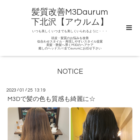
髪質改善M3Daurum
下北沢【アウルム】
いつも美しく いつまでも美しくいられるように・・・
頭皮・髪質のお悩みを改善
似合わせスタイル・再現しやすいスタイル提案
美髪・艶髪へ導くM3Dのヘアケア
癒しのヘッドスパ 全てaurumにお任せ下さい
NOTICE
2023
/
01
/
25 13:19
M3Dで髪の色も質感も綺麗に☆