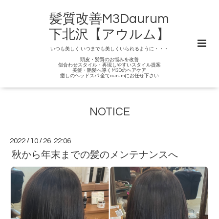
髪質改善M3Daurum
下北沢【アウルム】
いつも美しく いつまでも美しくいられるように・・・
頭皮・髪質のお悩みを改善
似合わせスタイル・再現しやすいスタイル提案
美髪・艶髪へ導くM3Dのヘアケア
癒しのヘッドスパ 全てaurumにお任せ下さい
NOTICE
2022
/
10
/
26 22:06
秋から年末までの髪のメンテナンスへ