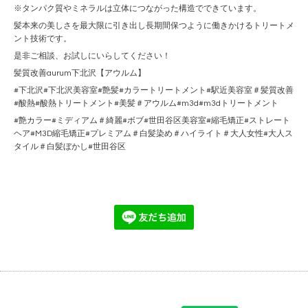
※タンパク質やミネラルは立体につながった構造でできています。
髪本来の美しさを最大限に引き出し長期間保つように働きかけるトリートメ
ント技術です。
是非ご相談、お試しにいらしてください！
髪質改善aurum下北沢【アウルム】
#下北沢#下北沢美容室#艶髪#カラートリートメント#駅近美容室＃髪質改善
#酸熱#酸熱トリートメント#美髪＃アウルム#m3d#m3dトリートメント
#艶カラー#ミディアム＃綺麗#ボブ#世田谷区美容室#縮毛矯正#ストレート
ヘア#M3D縮毛矯正#プレミアム＃白髪染め＃ハイライト＃大人女性#大人ス
タイル＃白髪ぼかし#世田谷区