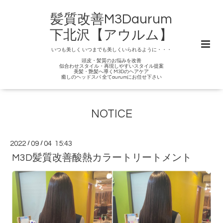
髪質改善M3Daurum
下北沢【アウルム】
いつも美しく いつまでも美しくいられるように・・・
頭皮・髪質のお悩みを改善
似合わせスタイル・再現しやすいスタイル提案
美髪・艶髪へ導くM3Dのヘアケア
癒しのヘッドスパ 全てaurumにお任せ下さい
NOTICE
2022
/
09
/
04 15:43
M3D髪質改善酸熱カラートリートメント