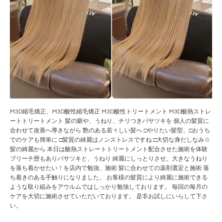
M3D縮毛矯正、M3D酸性縮毛矯正 M3D酸性トリートメント M3D酸熱ストレ
ートトリートメント 髪の癖や、うねり、チリつきパサツキを 個人の髪質に
合わせて改善へ導きながら 艶のある若々しい髪へ □やりたい髪型、□おうち
でのケアも簡単に □髪質の綺麗はノンストレスですね □大切な身だしなみ☆
髪の綺麗から 本日は酸熱ストレートトリートメント配合させた施術を体験
ブリーチ歴もありパサツキと、うねり 綺麗にしっとりさせ。大きなうねり
を落ち着かせたい！を店内で勉強、施術 髪に合わせての薬剤選定と施術 落
ち着きのある手触りになりました。 お客様の髪質により綺麗に施術できる
ような取り組みをアウルムではしっかり勉強しております。 毎回の毎月の
ケアを大切に施術させていただいております。 是非お試しにいらして下さ
い。