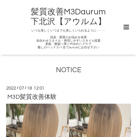
髪質改善M3Daurum
下北沢【アウルム】
いつも美しく いつまでも美しくいられるように・・・
頭皮・髪質のお悩みを改善
似合わせスタイル・再現しやすいスタイル提案
美髪・艶髪へ導くM3Dのヘアケア
癒しのヘッドスパ 全てaurumにお任せ下さい
NOTICE
2022
/
07
/
18 12:01
M3D髪質改善体験