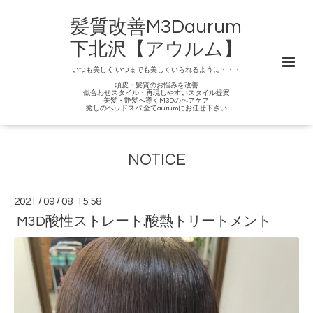
髪質改善M3Daurum
下北沢【アウルム】
いつも美しく いつまでも美しくいられるように・・・
頭皮・髪質のお悩みを改善
似合わせスタイル・再現しやすいスタイル提案
美髪・艶髪へ導くM3Dのヘアケア
癒しのヘッドスパ 全てaurumにお任せ下さい
NOTICE
2021
/
09
/
08 15:58
M3D酸性ストレート.酸熱トリートメント