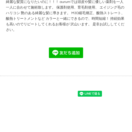
綺麗な髪質になりたいのに！！！ aurumでは頭皮や髪に優しい薬剤を一人
一人に合わせて施術致します。 保護剤使用、育毛剤使用、 エイジング毛の
ハリコシ 艶のある綺麗な髪に導きます。 M3D縮毛矯正、酸熱ストレート、
酸熱トリートメントなど カラーと一緒にできるので、時間短縮！ 持続効果
も高いのでリピートしてくれるお客様が 沢山います。 是非お試ししてくだ
さい。