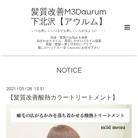
髪質改善M3Daurum
下北沢【アウルム】
いつも美しく いつまでも美しくいられるように・・・
頭皮・髪質のお悩みを改善
似合わせスタイル・再現しやすいスタイル提案
美髪・艶髪へ導くM3Dのヘアケア
癒しのヘッドスパ 全てaurumにお任せ下さい
NOTICE
2021
/
05
/
26 15:51
【髪質改善酸熱カラートリートメント】