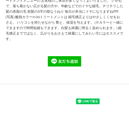
ートメントメニューの お客様のご来店が多くなってまいりました。 クセ毛
で、落ち着かない広がる髪の方や、年齢などでのイヤな縮毛、チリチリした
髪の表面の毛 前髪のS字の様なうねり 毎日が本当にイヤになりますね‼︎‼︎‼︎
(写真) 酸熱カラーm3dトリートメントは 縮毛矯正よりはやさしくくせをお
さえ、 ハリコシを持たせながら 艶と、保湿を与えます。 (※カラーと一緒に
できますので時間短縮もできます。白髪も綺麗に明るく染められます。) 縮
毛矯正までではなく、広がりをおさえて綺麗にしてみたい方にはオススメで
す。