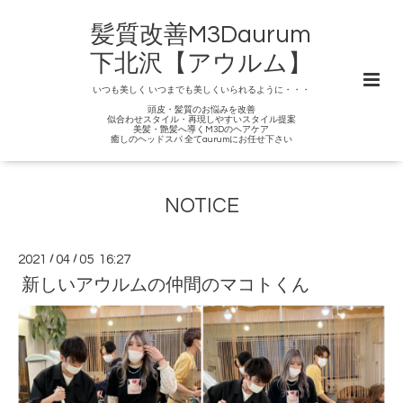
髪質改善M3Daurum
下北沢【アウルム】
いつも美しく いつまでも美しくいられるように・・・
頭皮・髪質のお悩みを改善
似合わせスタイル・再現しやすいスタイル提案
美髪・艶髪へ導くM3Dのヘアケア
癒しのヘッドスパ 全てaurumにお任せ下さい
NOTICE
2021
/
04
/
05 16:27
新しいアウルムの仲間のマコトくん