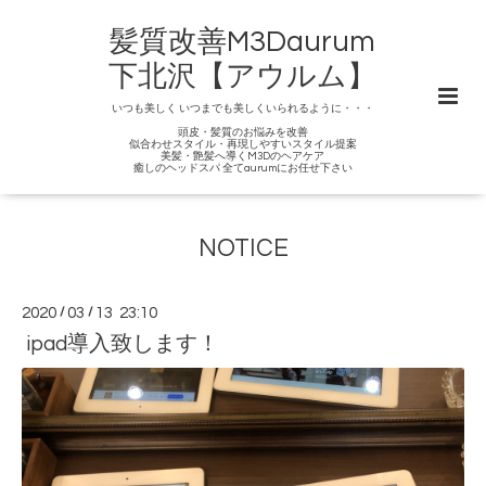
髪質改善M3Daurum
下北沢【アウルム】
いつも美しく いつまでも美しくいられるように・・・
頭皮・髪質のお悩みを改善
似合わせスタイル・再現しやすいスタイル提案
美髪・艶髪へ導くM3Dのヘアケア
癒しのヘッドスパ 全てaurumにお任せ下さい
NOTICE
2020
/
03
/
13 23:10
ipad導入致します！